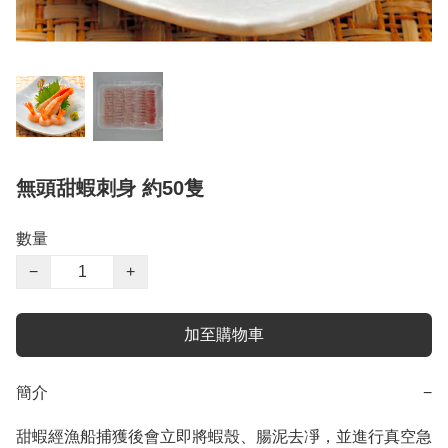
無頭甜蝦刺身 約50隻
數量
−
+
加至購物車
簡介
−
甜蝦經漁船捕獲後會立即將蝦殼、腸泥去凈，並進行真空急