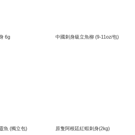
 6g
中國刺身級立魚柳 (9-11oz/包)
魚 (獨立包)
原隻阿根廷紅蝦刺身(2kg)