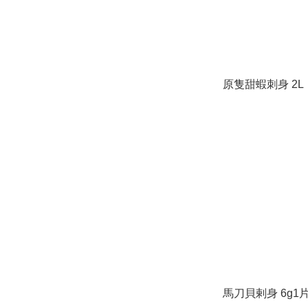
原隻甜蝦刺身 2L
馬刀貝剌身 6g1