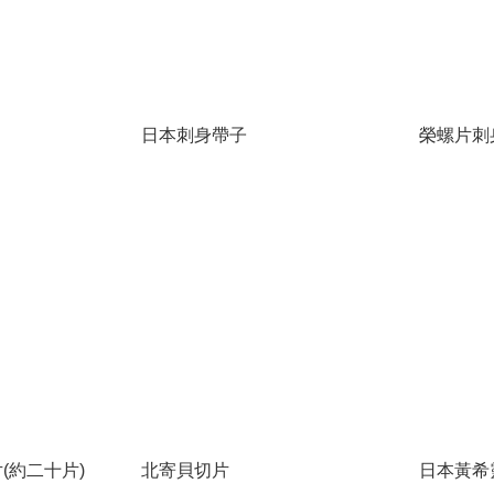
日本刺身帶子
榮螺片刺身
片(約二十片)
北寄貝切片
日本黃希靈