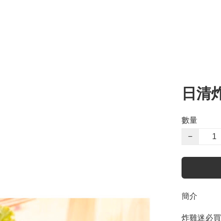
日清炸
數量
−
簡介
炸雞迷必買