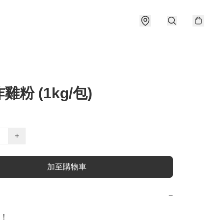
雞粉 (1kg/包)
+
加至購物車
−
！
