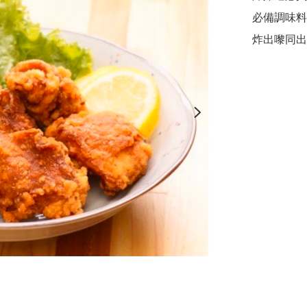
必備調味料
炸出嚟同出