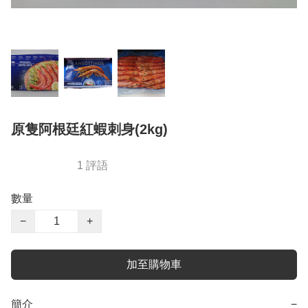
原隻阿根廷紅蝦刺身(2kg)
1 評語
數量
−
+
加至購物車
簡介
−